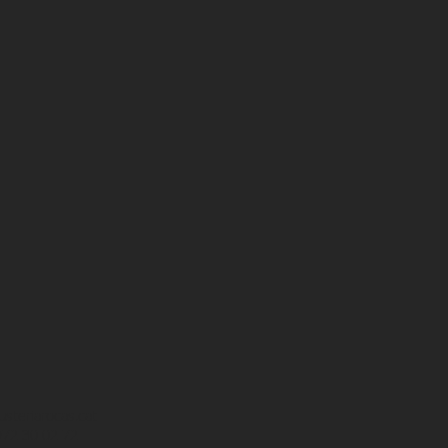
usteriarocas.cat
 972 30 02 72