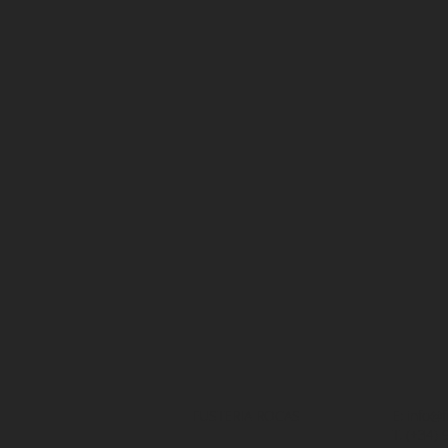
FUSTERIA ROCAS
E:
info@f
T. (+34)